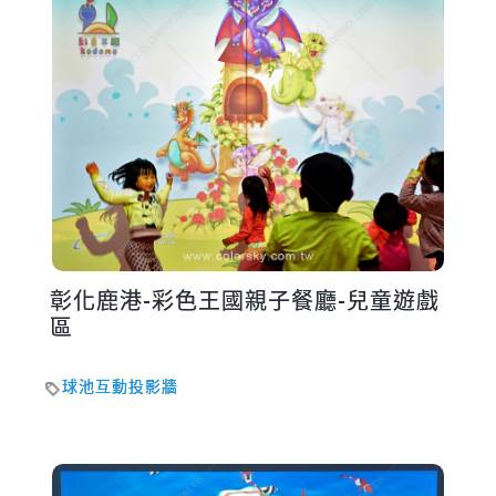
彰化鹿港-彩色王國親子餐廳-兒童遊戲
區
球池互動投影牆