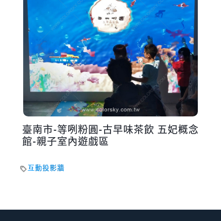
臺南市-等咧粉圓-古早味茶飲 五妃概念
館-親子室內遊戲區
互動投影牆