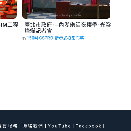
IM工程
臺北市政府-─內湖樂活夜櫻季-光陰
燦爛記者會
150吋 CSPRO-折疊式投影布幕
租賃服務
聯絡我們
YouTube
Facebook
|
|
|
|