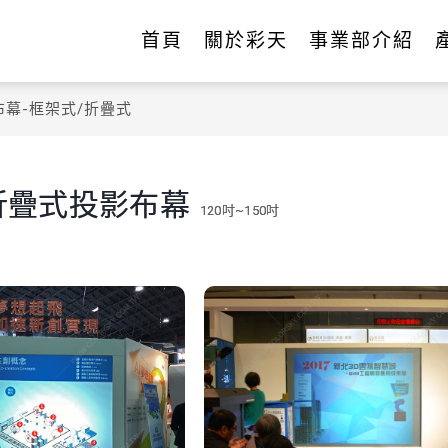
首頁
關於彩天
事業部介紹
影布幕-框架式/折疊式
o-折疊式投影布幕
120吋~150吋