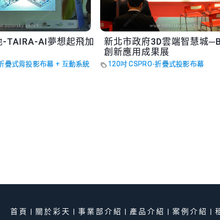
TAIRA-AI夢想起飛加
新北市政府3D雲端智慧城─B
創新應用成果展
O-折疊式背投影布幕 + 互動系統
120吋 CSPRO-折疊式投影布幕
首頁
關於彩天
事業部介紹
產品介紹
案例介紹
|
|
|
|
|